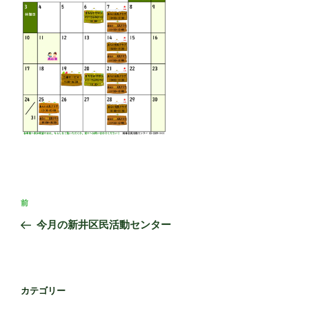
投
前
前
稿
の
今月の新井区民活動センター
ナ
投
ビ
稿
ゲ
ー
カテゴリー