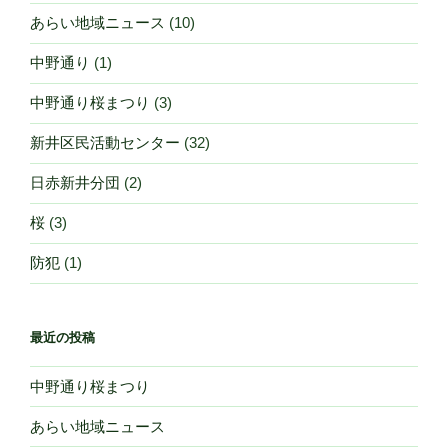
シ
あらい地域ニュース
(10)
ョ
ン
中野通り
(1)
中野通り桜まつり
(3)
新井区民活動センター
(32)
日赤新井分団
(2)
桜
(3)
防犯
(1)
最近の投稿
中野通り桜まつり
あらい地域ニュース