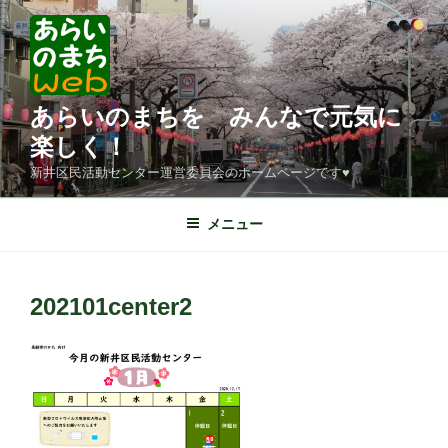
コ
ン
テ
ン
ツ
あらいのまちを みんなで元気に
へ
楽しく！
ス
新井区民活動センター運営委員会のホームページです♥
キ
ッ
メニュー
プ
202101center2