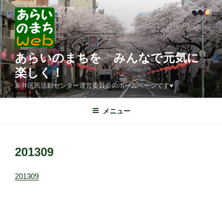
コ
ン
テ
ン
ツ
あらいのまちを みんなで元気に
へ
楽しく！
ス
新井区民活動センター運営委員会のホームページです♥
キ
ッ
メニュー
プ
201309
201309