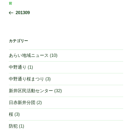
投
前
前
稿
の
201309
ナ
投
ビ
稿
ゲ
ー
カテゴリー
シ
あらい地域ニュース
(10)
ョ
ン
中野通り
(1)
中野通り桜まつり
(3)
新井区民活動センター
(32)
日赤新井分団
(2)
桜
(3)
防犯
(1)