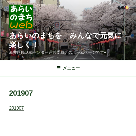
コ
ン
テ
ン
ツ
あらいのまちを みんなで元気に
へ
楽しく！
ス
新井区民活動センター運営委員会のホームページです♥
キ
ッ
メニュー
プ
201907
201907