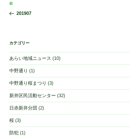
投
前
前
稿
の
201907
ナ
投
ビ
稿
ゲ
ー
カテゴリー
シ
あらい地域ニュース
(10)
ョ
ン
中野通り
(1)
中野通り桜まつり
(3)
新井区民活動センター
(32)
日赤新井分団
(2)
桜
(3)
防犯
(1)