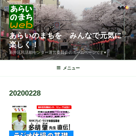
コ
ン
テ
ン
ツ
あらいのまちを みんなで元気に
へ
楽しく！
ス
新井区民活動センター運営委員会のホームページです♥
キ
ッ
メニュー
プ
20200228