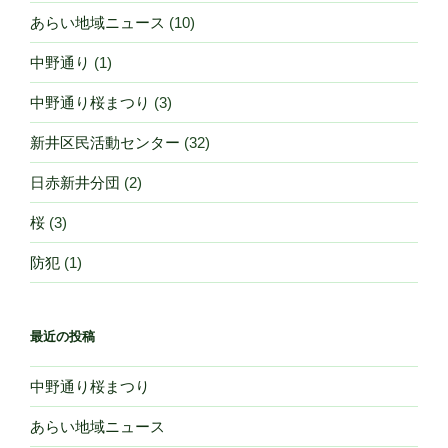
シ
あらい地域ニュース
(10)
ョ
ン
中野通り
(1)
中野通り桜まつり
(3)
新井区民活動センター
(32)
日赤新井分団
(2)
桜
(3)
防犯
(1)
最近の投稿
中野通り桜まつり
あらい地域ニュース