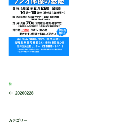
投
前
前
稿
の
20200228
ナ
投
ビ
稿
ゲ
ー
カテゴリー