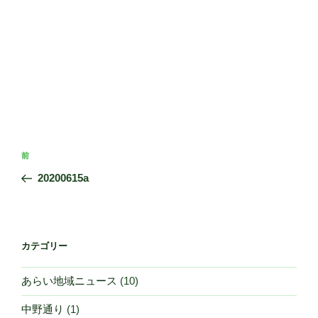
投
前
前
稿
の
20200615a
ナ
投
ビ
稿
ゲ
ー
カテゴリー
シ
あらい地域ニュース
(10)
ョ
ン
中野通り
(1)