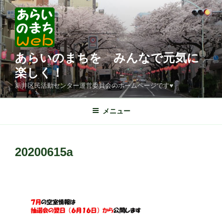
コ
ン
テ
ン
ツ
あらいのまちを みんなで元気に
へ
楽しく！
ス
新井区民活動センター運営委員会のホームページです♥
キ
ッ
メニュー
プ
20200615a