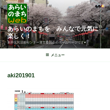
コ
ン
テ
ン
ツ
あらいのまちを みんなで元気に
へ
楽しく！
ス
新井区民活動センター運営委員会のホームページです♥
キ
ッ
メニュー
プ
aki201901