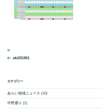
投
前
前
稿
の
aki201901
ナ
投
ビ
稿
ゲ
ー
カテゴリー
シ
あらい地域ニュース
(10)
ョ
ン
中野通り
(1)