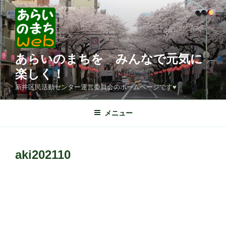
コ
ン
テ
ン
ツ
あらいのまちを みんなで元気に
へ
楽しく！
ス
新井区民活動センター運営委員会のホームページです♥
キ
ッ
メニュー
プ
aki202110