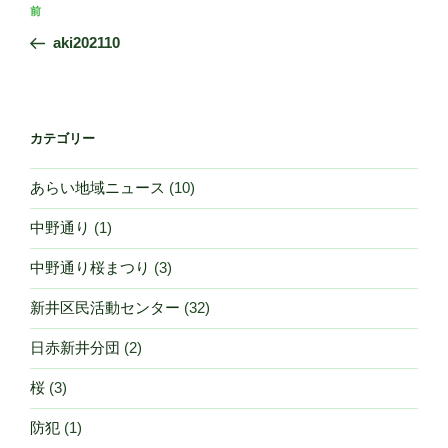
投
前
前
稿
の
aki202110
ナ
投
ビ
稿
ゲ
ー
カテゴリー
シ
あらい地域ニュース
(10)
ョ
ン
中野通り
(1)
中野通り桜まつり
(3)
新井区民活動センター
(32)
日赤新井分団
(2)
桜
(3)
防犯
(1)