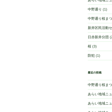
あらい地域ニ
中野通り
(1)
中野通り桜ま
新井区民活動
日赤新井分団
(
桜
(3)
防犯
(1)
最近の投稿
中野通り桜ま
あらい地域ニ
あらい地域ニ