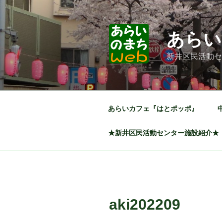
コ
ン
テ
あらい
ン
ツ
新井区民活動セ
へ
ス
キ
ッ
あらいカフェ『はとポッポ』
プ
★新井区民活動センター施設紹介★
aki202209