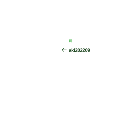
投
前
前
稿
の
aki202209
投
ナ
稿
ビ
ゲ
ー
シ
ョ
ン