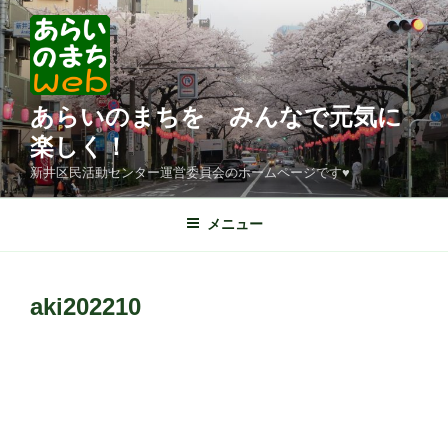
コ
ン
テ
ン
ツ
あらいのまちを みんなで元気に
へ
楽しく！
ス
新井区民活動センター運営委員会のホームページです♥
キ
ッ
メニュー
プ
aki202210