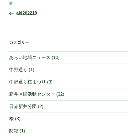
投
前
前
稿
の
aki202210
ナ
投
ビ
稿
ゲ
ー
カテゴリー
シ
あらい地域ニュース
(10)
ョ
ン
中野通り
(1)
中野通り桜まつり
(3)
新井区民活動センター
(32)
日赤新井分団
(2)
桜
(3)
防犯
(1)