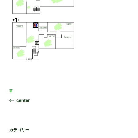
投
前
前
稿
の
center
ナ
投
ビ
稿
ゲ
ー
カテゴリー