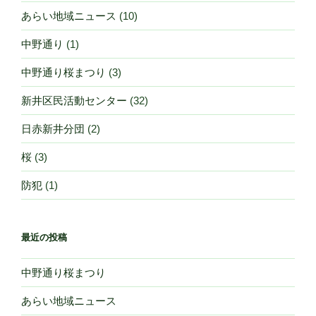
シ
あらい地域ニュース
(10)
ョ
ン
中野通り
(1)
中野通り桜まつり
(3)
新井区民活動センター
(32)
日赤新井分団
(2)
桜
(3)
防犯
(1)
最近の投稿
中野通り桜まつり
あらい地域ニュース