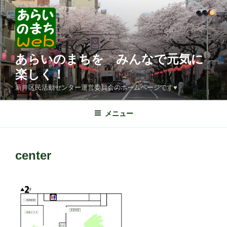
コ
ン
テ
ン
ツ
あらいのまちを みんなで元気に
へ
楽しく！
ス
新井区民活動センター運営委員会のホームページです♥
キ
ッ
メニュー
プ
center